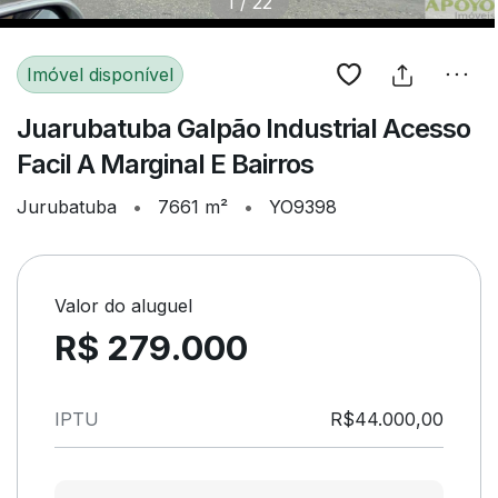
1
/
22
Imóvel disponível
Juarubatuba Galpão Industrial Acesso
Facil A Marginal E Bairros
Jurubatuba
•
7661 m²
•
YO9398
Valor do aluguel
R$ 279.000
IPTU
R$44.000,00