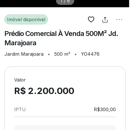
1
/
8
Imóvel disponível
Prédio Comercial À Venda 500M² Jd.
Marajoara
Jardim Marajoara
•
500 m²
•
YO4476
Valor
R$ 2.200.000
IPTU
R$300,00