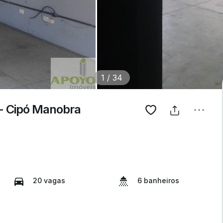
1
/
34
 - Cipó Manobra
20 vagas
6 banheiros