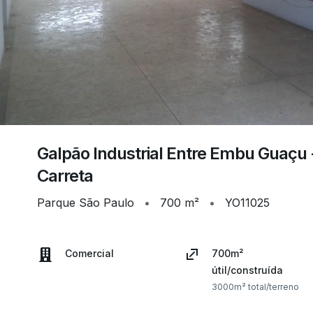
Galpão Industrial Entre Embu Guaçu
Carreta
Parque São Paulo
•
700 m²
•
YO11025
Comercial
700m²
útil/construída
3000m² total/terreno