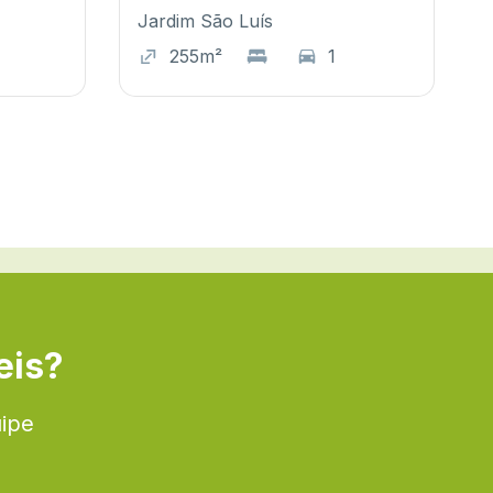
Jardim São Luís
255m²
1
eis?
uipe