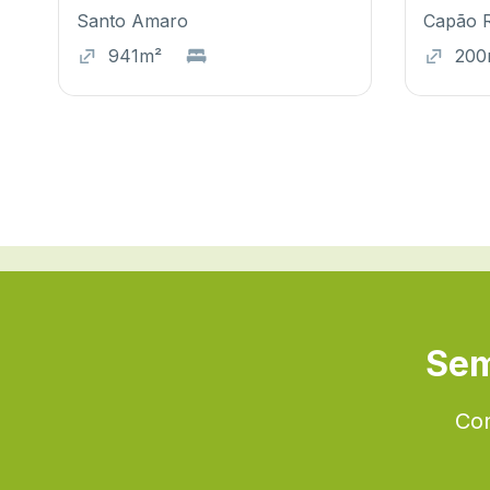
Santo Amaro
Capão 
941m²
200
Sem
Con