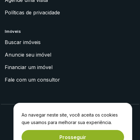
Agende uma visita
Políticas de privacidade
Imóveis
Buscar imóveis
Anuncie seu imóvel
Financiar um imóvel
Fale com um consultor
Ao navegar neste site, você aceita os cookies
que usamos para melhorar sua experiência.
2023 © Apoyo Imóveis
Feito com
por
Experiment®
Prosseguir