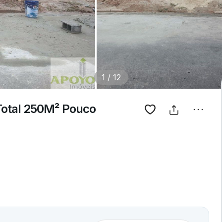
1
/
12
 Total 250M² Pouco