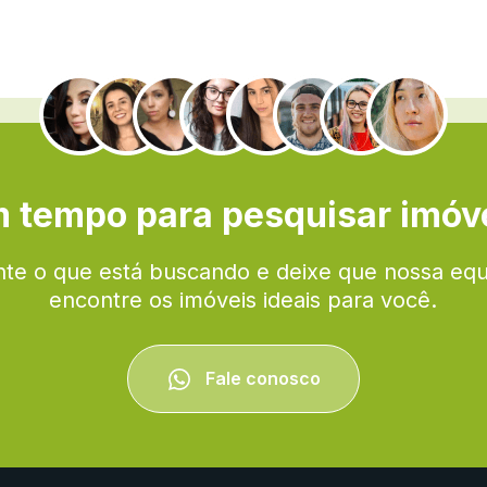
.
 tempo para pesquisar imóv
te o que está buscando e deixe que nossa eq
encontre os imóveis ideais para você.
Fale conosco