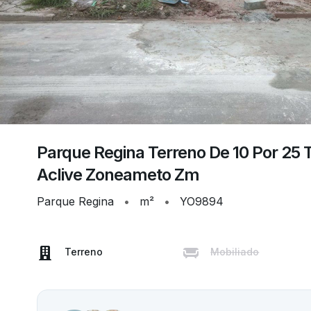
Parque Regina Terreno De 10 Por 25
Aclive Zoneameto Zm
Parque Regina
•
m²
•
YO9894
Terreno
Mobiliado