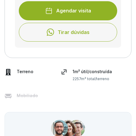
Agendar visita
Tirar dúvidas
Terreno
1m² útil/construída
2257m² total/terreno
Mobiliado