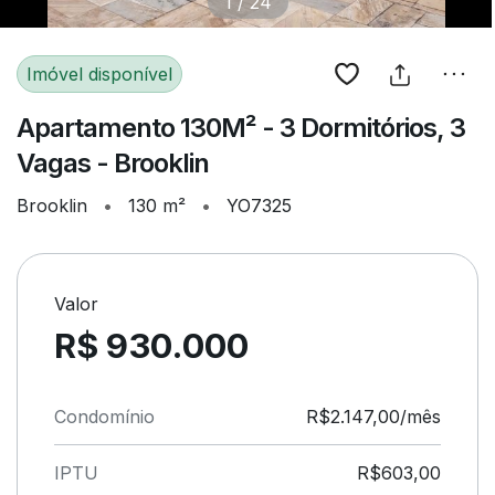
1
/
24
Imóvel disponível
Apartamento 130M² - 3 Dormitórios, 3
Vagas - Brooklin
Brooklin
•
130 m²
•
YO7325
Valor
R$ 930.000
Condomínio
R$2.147,00/mês
IPTU
R$603,00