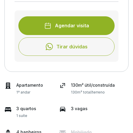
Agendar visita
Tirar dúvidas
Apartamento
130m² útil/construída
1º andar
130m² total/terreno
3 quartos
3 vagas
1 suíte
4 banheiros
Mobiliado