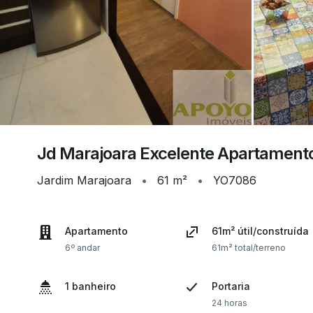
Jd Marajoara Excelente Apartamento
Jardim Marajoara
•
61 m²
•
YO7086
Apartamento
61m² útil/construída
6º andar
61m² total/terreno
1 banheiro
Portaria
24 horas