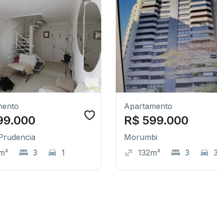
mento
Apartamento
99.000
R$ 599.000
Prudencia
Morumbi
m²
3
1
132m²
3