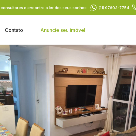
consultores e encontre o lar dos seus sonhos:
(11) 97603-7754
Contato
Anuncie seu imóvel