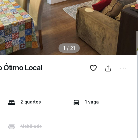
1
/
21
 Ótimo Local
2 quartos
1 vaga
Mobiliado