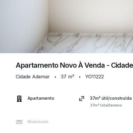
Apartamento Novo À Venda - Cidad
Cidade Ademar
•
37 m²
•
YO11222
Apartamento
37m² útil/construída
37m² total/terreno
Mobiliado