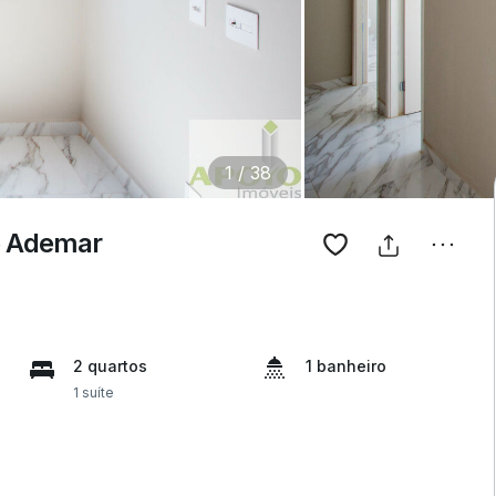
1
/
38
e Ademar
2 quartos
1 banheiro
1 suíte