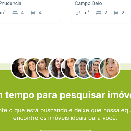
Prudencia
Campo Belo
0m²
4
4
m²
2
2
.
 tempo para pesquisar imóv
te o que está buscando e deixe que nossa eq
encontre os imóveis ideais para você.