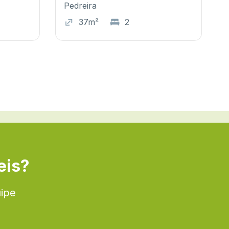
Pedreira
37m²
2
eis?
uipe