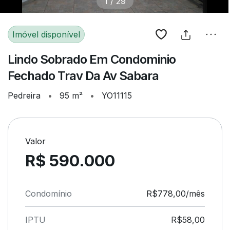
1
/
29
Imóvel disponível
Lindo Sobrado Em Condominio
Fechado Trav Da Av Sabara
Pedreira
•
95 m²
•
YO11115
Valor
R$ 590.000
Condomínio
R$778,00/mês
IPTU
R$58,00