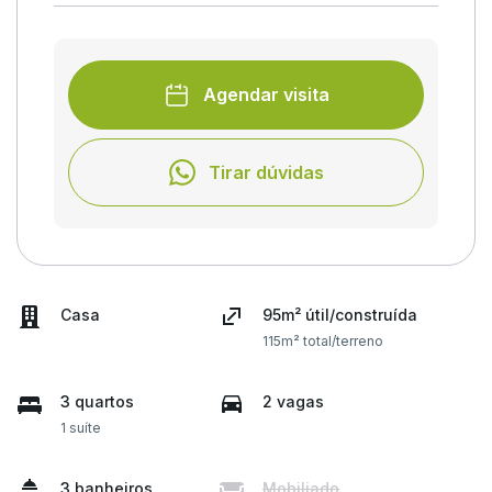
Agendar visita
Tirar dúvidas
Casa
95m² útil/construída
115m² total/terreno
3 quartos
2 vagas
1 suíte
3 banheiros
Mobiliado