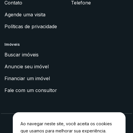
Contato
Telefone
Agende uma visita
Políticas de privacidade
Imóveis
Buscar imóveis
Anuncie seu imóvel
Financiar um imóvel
Fale com um consultor
Ao navegar neste site, você aceita os cookies
que usamos para melhorar sua experiência.
2023 © Apoyo Imóveis