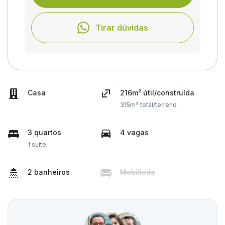
Tirar dúvidas
Casa
216m² útil/construída
315m² total/terreno
3 quartos
4 vagas
1 suíte
2 banheiros
Mobiliado