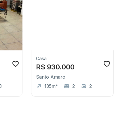
Casa
R$ 930.000
Santo Amaro
3
135m²
2
2