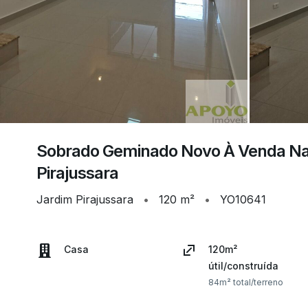
Sobrado Geminado Novo À Venda Na
Pirajussara
Jardim Pirajussara
•
120 m²
•
YO10641
Casa
120m²
útil/construída
84m² total/terreno