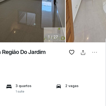
1
/
27
 Região Do Jardim
3 quartos
2 vagas
1 suíte