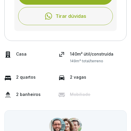
Tirar dúvidas
Casa
140m² útil/construída
149m² total/terreno
2 quartos
2 vagas
2 banheiros
Mobiliado