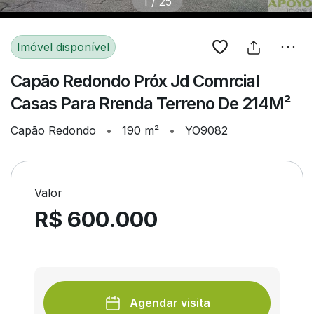
1
/
25
Imóvel disponível
Capão Redondo Próx Jd Comrcial
Casas Para Rrenda Terreno De 214M²
Capão Redondo
•
190 m²
•
YO9082
Valor
R$ 600.000
Agendar visita