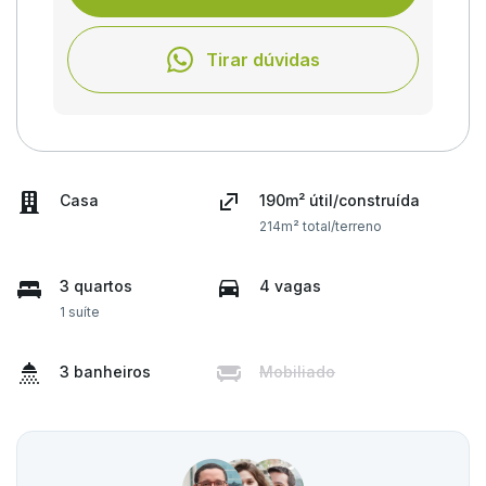
Tirar dúvidas
Casa
190m² útil/construída
214m² total/terreno
3 quartos
4 vagas
1 suíte
3 banheiros
Mobiliado