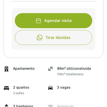
Agendar visita
Tirar dúvidas
Apartamento
86m² útil/construída
119m² total/terreno
2 quartos
3 vagas
2 suítes
3 banheiros
Mobiliado