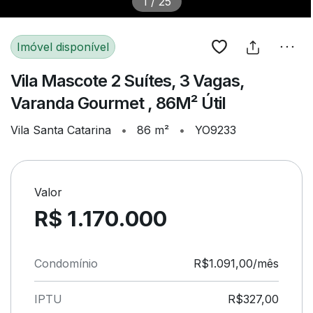
1
/
25
Imóvel disponível
Vila Mascote 2 Suítes, 3 Vagas,
Varanda Gourmet , 86M² Útil
Vila Santa Catarina
•
86 m²
•
YO9233
Valor
R$ 1.170.000
Condomínio
R$1.091,00/mês
IPTU
R$327,00