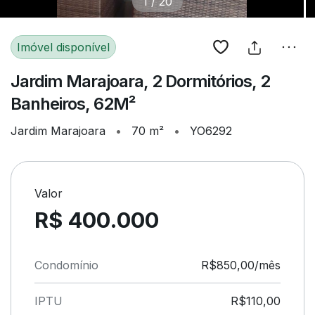
1
/
20
Imóvel disponível
Jardim Marajoara, 2 Dormitórios, 2
Banheiros, 62M²
Jardim Marajoara
•
70 m²
•
YO6292
Valor
R$ 400.000
Condomínio
R$850,00/mês
IPTU
R$110,00