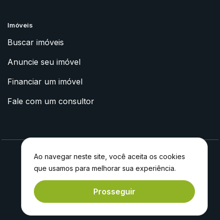
Imóveis
Buscar imóveis
Anuncie seu imóvel
Financiar um imóvel
Fale com um consultor
Ao navegar neste site, você aceita os cookies
que usamos para melhorar sua experiência.
2023 © Apoyo Imóveis
Feito com
por
Experiment®
Prosseguir