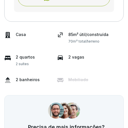
Casa
85m² útil/construída
70m² total/terreno
2 quartos
2 vagas
2 suítes
2 banheiros
Mobiliado
Precisa de mais informações?