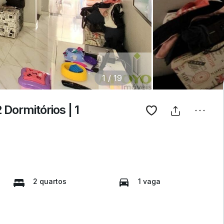
1
/
19
ormitórios | 1
2 quartos
1 vaga