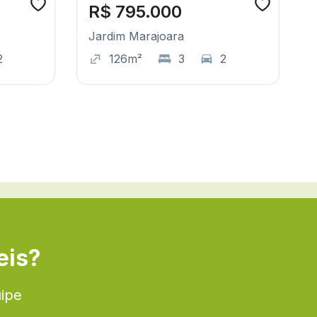
R$ 795.000
Jardim Marajoara
2
126m²
3
2
eis?
uipe