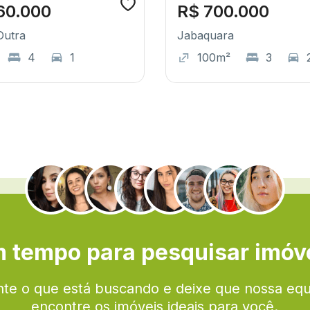
60.000
R$ 700.000
Dutra
Jabaquara
4
1
100m²
3
.
 tempo para pesquisar imóv
te o que está buscando e deixe que nossa eq
encontre os imóveis ideais para você.