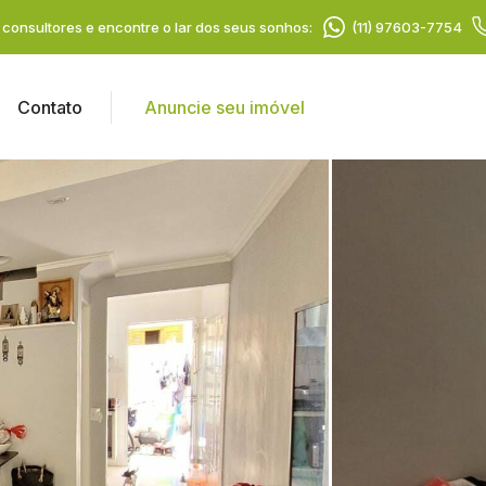
consultores e encontre o lar dos seus sonhos:
(11) 97603-7754
Contato
Anuncie seu imóvel