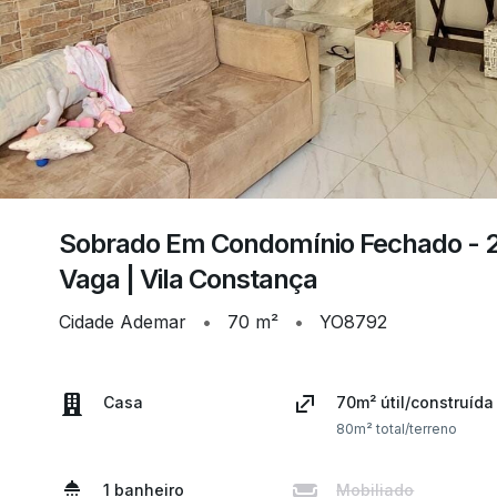
Sobrado Em Condomínio Fechado - 2 D
Vaga | Vila Constança
Cidade Ademar
•
70 m²
•
YO8792
Casa
70m² útil/construída
80m² total/terreno
1 banheiro
Mobiliado