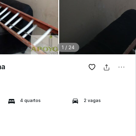
1
/
24
ma
4 quartos
2 vagas