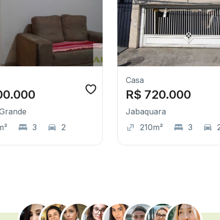
Casa
00.000
R$ 720.000
Grande
Jabaquara
m²
3
2
210m²
3
.