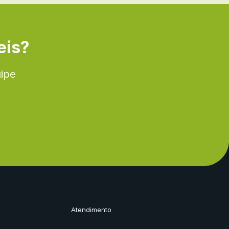
eis?
uipe
Atendimento