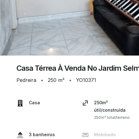
Casa Térrea À Venda No Jardim Sel
Pedreira
•
250 m²
•
YO10371
Casa
250m²
útil/construída
250m² total/terreno
3 banheiros
Mobiliado