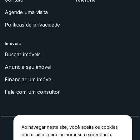
Agende uma visita
Políticas de privacidade
Imóveis
Buscar imóveis
Anuncie seu imóvel
Financiar um imóvel
Fale com um consultor
Ao navegar neste site, você aceita os cookies
que usamos para melhorar sua experiência.
2023 © Apoyo Imóveis