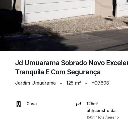
Jd Umuarama Sobrado Novo Excelen
Tranquila E Com Segurança
Jardim Umuarama
•
125 m²
•
YO7608
Casa
125m²
útil/construída
150m² total/terreno