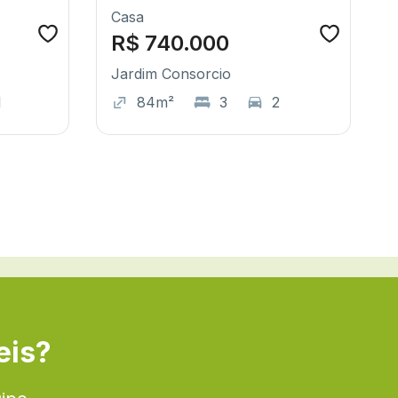
Casa
R$ 740.000
Jardim Consorcio
1
84m²
3
2
eis?