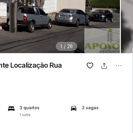
1
/
28
te Localização Rua
3 quartos
2 vagas
1 suíte