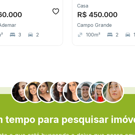
Casa
60.000
R$ 450.000
 Ademar
Campo Grande
m²
3
2
100m²
2
.
 tempo para pesquisar imóv