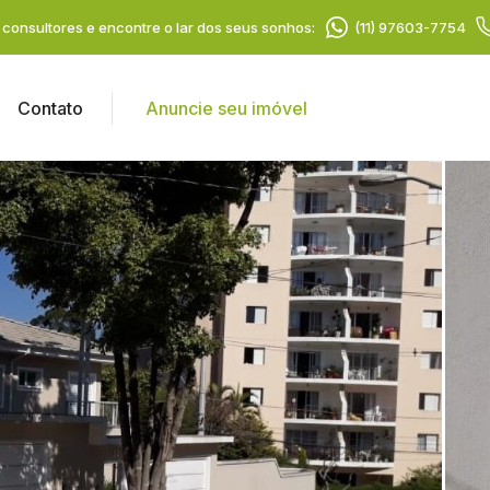
consultores e encontre o lar dos seus sonhos:
(11) 97603-7754
Contato
Anuncie seu imóvel