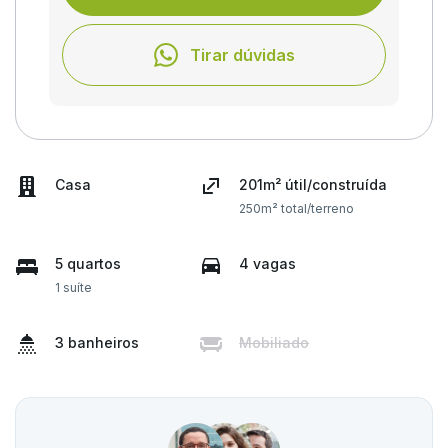
Tirar dúvidas
Casa
201m² útil/construída
250m² total/terreno
5 quartos
4 vagas
1 suíte
3 banheiros
Mobiliado