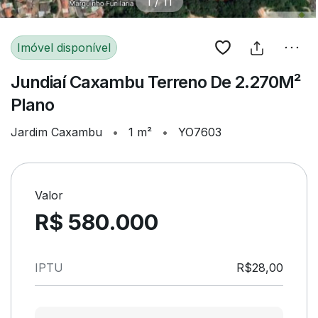
1
/
11
Imóvel disponível
Jundiaí Caxambu Terreno De 2.270M²
Plano
Jardim Caxambu
•
1 m²
•
YO7603
Valor
R$ 580.000
IPTU
R$28,00