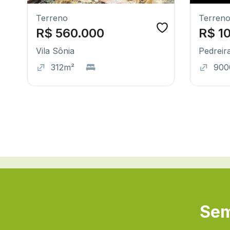
Terreno
Terren
R$ 560.000
R$ 1
Vila Sônia
Pedreir
312m²
900
Sem