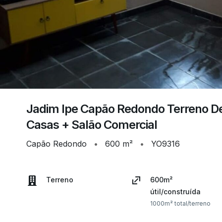
Jadim Ipe Capão Redondo Terreno D
Casas + Salão Comercial
Capão Redondo
•
600 m²
•
YO9316
Terreno
600m²
útil/construída
1000m² total/terreno