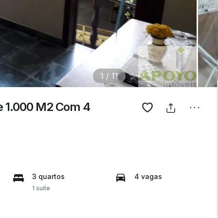
1
/
11
e 1.000 M2 Com 4
3 quartos
4 vagas
1 suíte