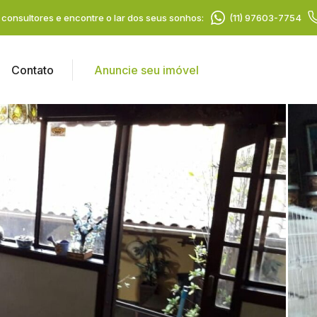
consultores e encontre o lar dos seus sonhos:
(11) 97603-7754
Contato
Anuncie seu imóvel