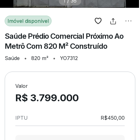
1
/
36
Imóvel disponível
Saúde Prédio Comercial Próximo Ao
Metrô Com 820 M² Construído
Saúde
•
820 m²
•
YO7312
Valor
R$ 3.799.000
IPTU
R$450,00