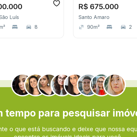
00.000
R$ 675.000
São Luís
Santo Amaro
m²
8
90m²
2
.
 tempo para pesquisar imóv
te o que está buscando e deixe que nossa eq
encontre os imóveis ideais para você.