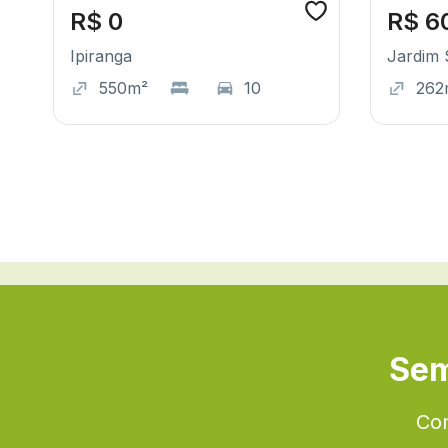
R$ 0
R$ 6
Ipiranga
Jardim 
550m²
10
262
Sem
Con