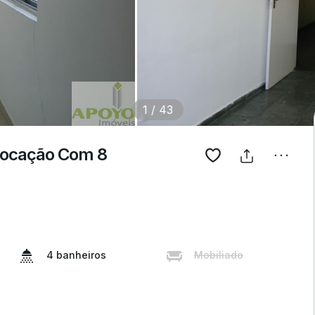
1
/
43
 Locação Com 8
4 banheiros
Mobiliado