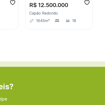
R$ 12.500.000
Capão Redondo
1645m²
18
eis?
uipe