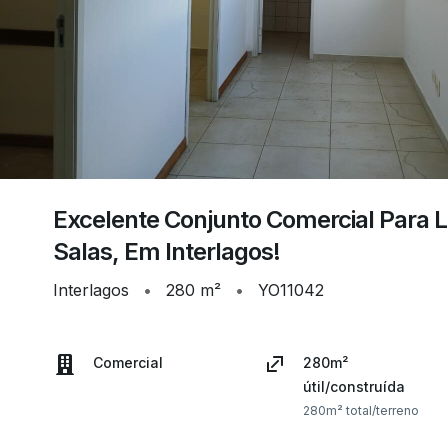
Excelente Conjunto Comercial Para
Salas, Em Interlagos!
Interlagos
•
280 m²
•
YO11042
Comercial
280m²
útil/construída
280m² total/terreno