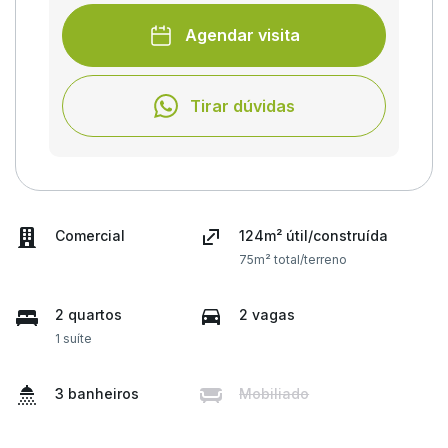
Agendar visita
Tirar dúvidas
Comercial
124m² útil/construída
75m² total/terreno
2 quartos
2 vagas
1 suíte
3 banheiros
Mobiliado