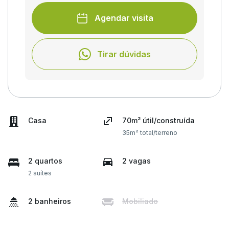
Agendar visita
Tirar dúvidas
Casa
70m² útil/construída
35m² total/terreno
2 quartos
2 vagas
2 suítes
2 banheiros
Mobiliado