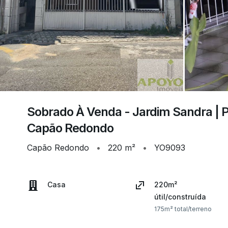
Sobrado À Venda - Jardim Sandra | 
Capão Redondo
Capão Redondo
•
220 m²
•
YO9093
Casa
220m²
útil/construída
175m² total/terreno