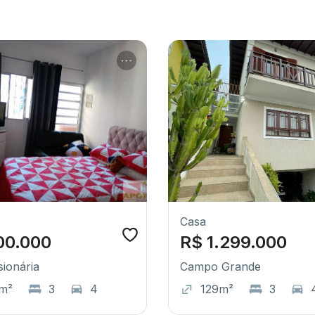
Casa
00.000
R$ 1.299.000
sionária
Campo Grande
m²
3
4
129m²
3