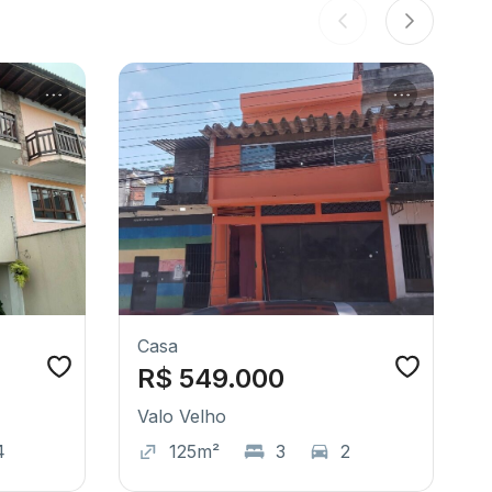
Casa
R$ 549.000
Valo Velho
4
125m²
3
2