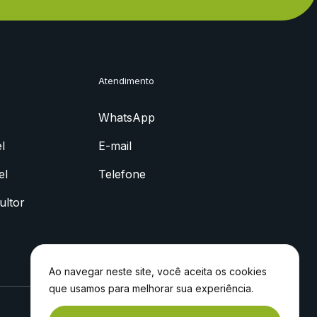
Atendimento
WhatsApp
l
E-mail
el
Telefone
ultor
Ao navegar neste site, você aceita os cookies
que usamos para melhorar sua experiência.