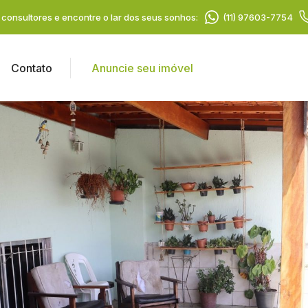
consultores e encontre o lar dos seus sonhos:
(11) 97603-7754
Contato
Anuncie seu imóvel