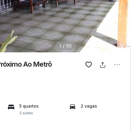
1
/
50
Próximo Ao Metrô
5 quartos
2 vagas
3 suítes