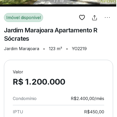
1
/
19
Imóvel disponível
Jardim Marajoara Apartamento R
Sócrates
Jardim Marajoara
•
123 m²
•
YO2219
Valor
R$ 1.200.000
Condomínio
R$2.400,00/mês
IPTU
R$450,00