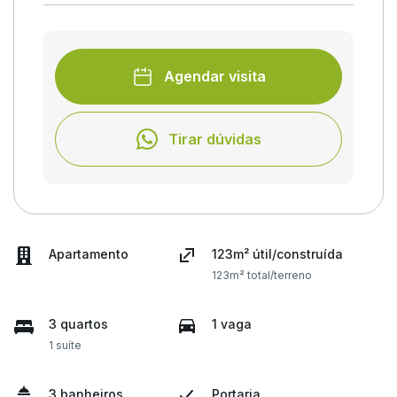
Agendar visita
Tirar dúvidas
Apartamento
123m² útil/construída
123m² total/terreno
3 quartos
1 vaga
1 suíte
3 banheiros
Portaria