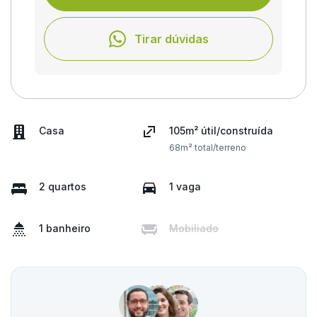
Tirar dúvidas
Casa
105m² útil/construída
68m² total/terreno
2 quartos
1 vaga
1 banheiro
Mobiliado