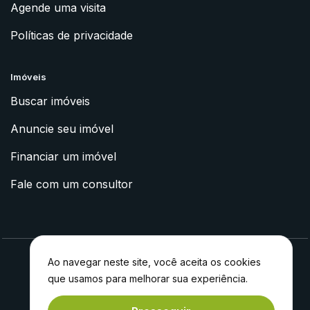
Agende uma visita
Políticas de privacidade
Imóveis
Buscar imóveis
Anuncie seu imóvel
Financiar um imóvel
Fale com um consultor
Ao navegar neste site, você aceita os cookies
que usamos para melhorar sua experiência.
2023 © Apoyo Imóveis
Feito com
por
Experiment®