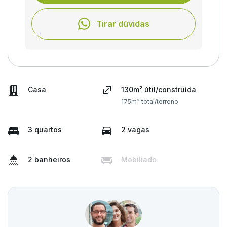
Tirar dúvidas
Casa
130m² útil/construída
175m² total/terreno
3 quartos
2 vagas
2 banheiros
Mobiliado