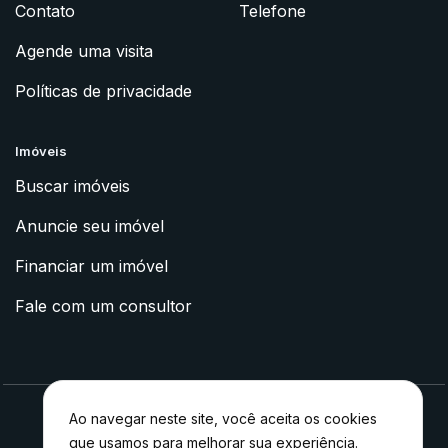
Contato
Telefone
Agende uma visita
Políticas de privacidade
Imóveis
Buscar imóveis
Anuncie seu imóvel
Financiar um imóvel
Fale com um consultor
Ao navegar neste site, você aceita os cookies
que usamos para melhorar sua experiência.
2023 © Apoyo Imóveis