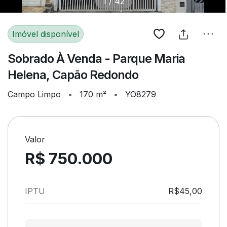
1
/
42
Imóvel disponível
Sobrado À Venda - Parque Maria
Helena, Capão Redondo
Campo Limpo
•
170 m²
•
YO8279
Valor
R$ 750.000
IPTU
R$45,00