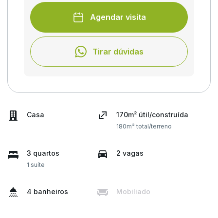
Agendar visita
Tirar dúvidas
Casa
170m² útil/construída
180m² total/terreno
3 quartos
2 vagas
1 suíte
4 banheiros
Mobiliado