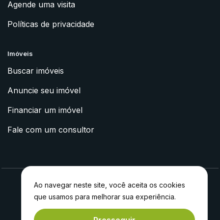
Agende uma visita
Políticas de privacidade
Imóveis
Buscar imóveis
Anuncie seu imóvel
Financiar um imóvel
Fale com um consultor
Ao navegar neste site, você aceita os cookies
que usamos para melhorar sua experiência.
2023 © Apoyo Imóveis
Feito com
por
Experiment®