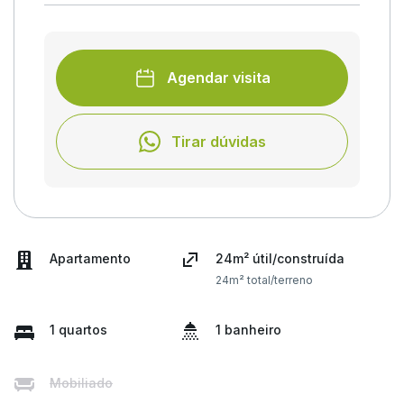
Agendar visita
Tirar dúvidas
Apartamento
24m² útil/construída
24m² total/terreno
1 quartos
1 banheiro
Mobiliado