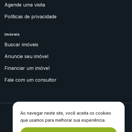
Agende uma visita
Políticas de privacidade
Imóveis
Buscar imóveis
Anuncie seu imóvel
Financiar um imóvel
Fale com um consultor
Ao navegar neste site, você aceita os cookies
que usamos para melhorar sua experiência.
2023 © Apoyo Imóveis