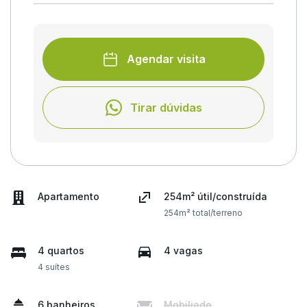
Agendar visita
Tirar dúvidas
Apartamento
254m² útil/construída
254m² total/terreno
4 quartos
4 vagas
4 suítes
6 banheiros
Mobiliado