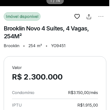
1
/
14
Imóvel disponível
Brooklin Novo 4 Suítes, 4 Vagas,
254M²
Brooklin
•
254 m²
•
YO9451
Valor
R$ 2.300.000
Condomínio
R$3.150,00/mês
IPTU
R$1.915,00