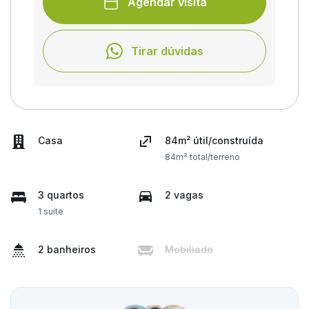
Agendar visita
Tirar dúvidas
Casa
84m² útil/construída
84m² total/terreno
3 quartos
2 vagas
1 suíte
2 banheiros
Mobiliado