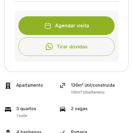
Agendar visita
Tirar dúvidas
Apartamento
136m² útil/construída
136m² total/terreno
3 quartos
2 vagas
1 suíte
4 banheiros
Portaria