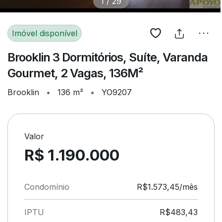
1
/
29
Imóvel disponível
Brooklin 3 Dormitórios, Suíte, Varanda
Gourmet, 2 Vagas, 136M²
Brooklin
•
136 m²
•
YO9207
Valor
R$ 1.190.000
Condomínio
R$1.573,45/mês
IPTU
R$483,43