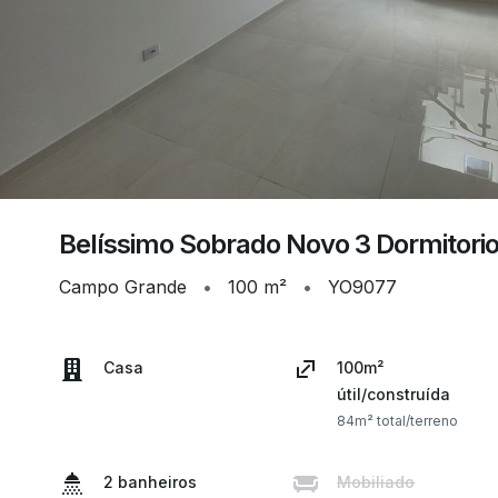
Belíssimo Sobrado Novo 3 Dormitorio
Campo Grande
•
100 m²
•
YO9077
Casa
100m²
útil/construída
84m² total/terreno
2 banheiros
Mobiliado