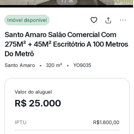
1
/
18
Imóvel disponível
Santo Amaro Salão Comercial Com
275M² + 45M² Escritótrio A 100 Metros
Do Metrô
Santo Amaro
•
320 m²
•
YO9035
Valor do aluguel
R$ 25.000
IPTU
R$1.800,00