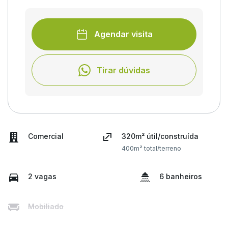
Agendar visita
Tirar dúvidas
Comercial
320m² útil/construída
400m² total/terreno
2 vagas
6 banheiros
Mobiliado