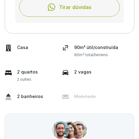
Tirar dúvidas
Casa
90m² útil/construída
90m² total/terreno
2 quartos
2 vagas
2 suítes
2 banheiros
Mobiliado