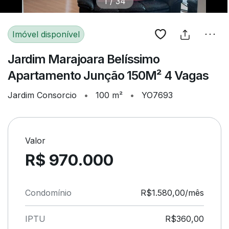
1
/
34
Imóvel disponível
Jardim Marajoara Belíssimo
Apartamento Junção 150M² 4 Vagas
Jardim Consorcio
•
100 m²
•
YO7693
Valor
R$ 970.000
Condomínio
R$1.580,00/mês
IPTU
R$360,00