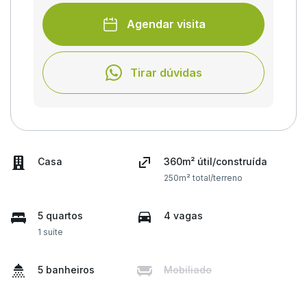
Agendar visita
Tirar dúvidas
Casa
360m² útil/construída
250m² total/terreno
5 quartos
4 vagas
1 suíte
5 banheiros
Mobiliado