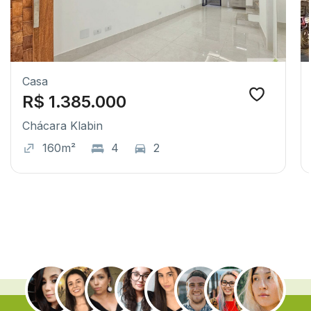
Casa
R$ 1.385.000
Chácara Klabin
160m²
4
2
.