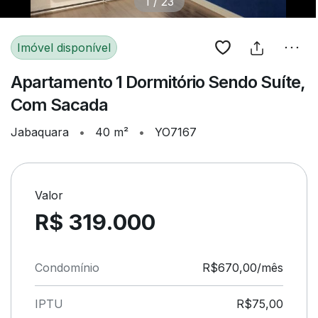
1
/
23
Imóvel disponível
Apartamento 1 Dormitório Sendo Suíte,
Com Sacada
Jabaquara
•
40 m²
•
YO7167
Valor
R$ 319.000
Condomínio
R$670,00/mês
IPTU
R$75,00