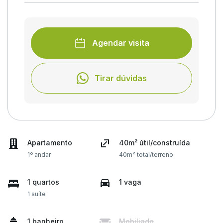
Agendar visita
Tirar dúvidas
Apartamento
40m² útil/construída
1º andar
40m² total/terreno
1 quartos
1 vaga
1 suíte
1 banheiro
Mobiliado