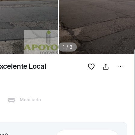
1
/
3
xcelente Local
Mobiliado