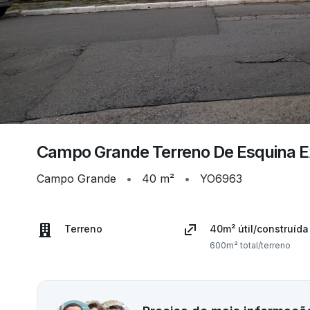
Campo Grande Terreno De Esquina E
Campo Grande
•
40 m²
•
YO6963
Terreno
40m² útil/construída
600m² total/terreno