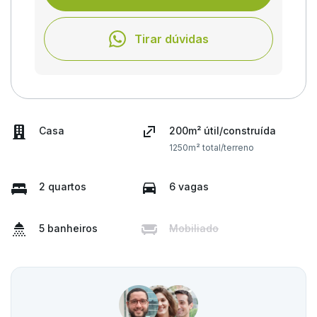
Tirar dúvidas
Casa
200m² útil/construída
1250m² total/terreno
2 quartos
6 vagas
5 banheiros
Mobiliado