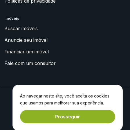
Políticas de privacidade
Imóveis
Buscar imóveis
Anuncie seu imóvel
Financiar um imóvel
Fale com um consultor
Ao navegar neste site, você aceita os cookies
que usamos para melhorar sua experiência.
2023 © Apoyo Imóveis
Feito com
por
Experiment®
Prosseguir