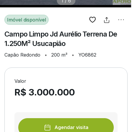
1
/
6
Imóvel disponível
Campo Limpo Jd Aurélio Terrena De
1.250M² Usucapião
Capão Redondo
•
200 m²
•
YO6862
Valor
R$ 3.000.000
Agendar visita