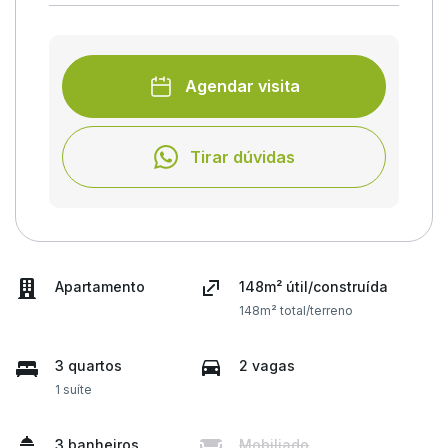
Agendar visita
Tirar dúvidas
Apartamento
148m² útil/construída
148m² total/terreno
3 quartos
2 vagas
1 suíte
3 banheiros
Mobiliado