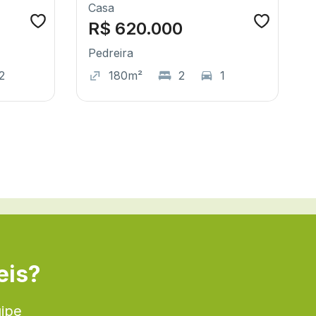
Casa
R$ 620.000
Pedreira
2
180m²
2
1
eis?
uipe