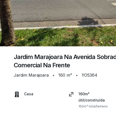
Jardim Marajoara Na Avenida Sobrad
Comercial Na Frente
Jardim Marajoara
•
160 m²
•
YO5364
Casa
160m²
útil/construída
150m² total/terreno