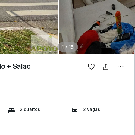
1
/
15
o + Salão
2 quartos
2 vagas