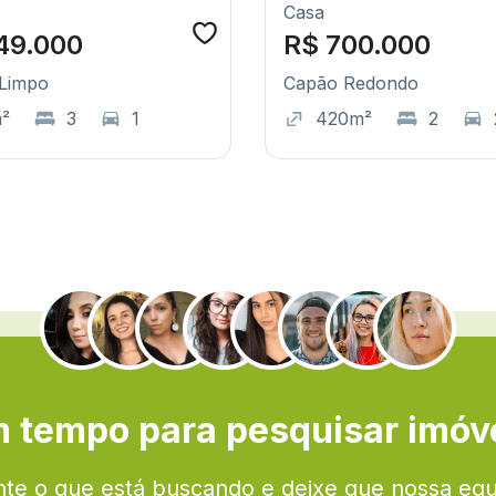
Casa
49.000
R$ 700.000
Limpo
Capão Redondo
m²
3
1
420m²
2
.
 tempo para pesquisar imóv
te o que está buscando e deixe que nossa eq