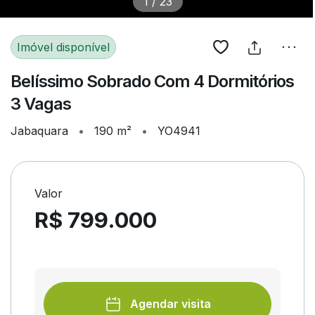
1
/
23
Imóvel disponível
Belíssimo Sobrado Com 4 Dormitórios
3 Vagas
Jabaquara
•
190 m²
•
YO4941
Valor
R$ 799.000
Agendar visita