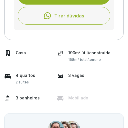
Tirar dúvidas
Casa
190m² útil/construída
168m² total/terreno
4 quartos
3 vagas
2 suítes
3 banheiros
Mobiliado