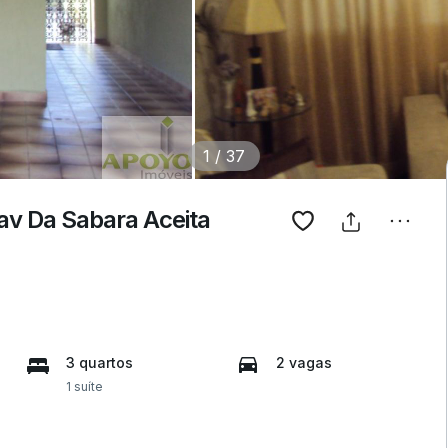
1
/
37
v Da Sabara Aceita
3 quartos
2 vagas
1 suíte