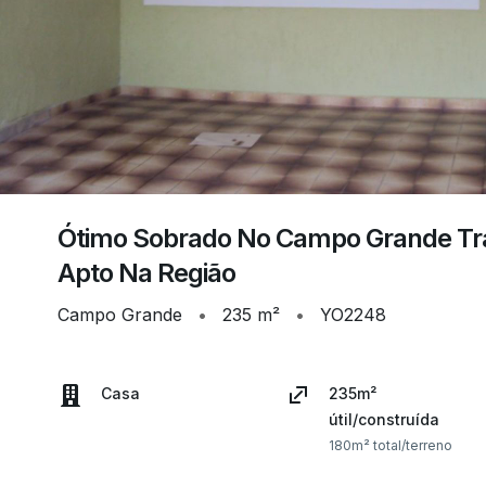
Ótimo Sobrado No Campo Grande Tra
Apto Na Região
Campo Grande
•
235 m²
•
YO2248
Casa
235m²
útil/construída
180m² total/terreno