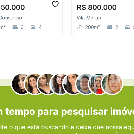
150.000
R$ 800.000
Consorcio
Vila Marari
m²
3
4
200m²
2
.
 tempo para pesquisar imóv
te o que está buscando e deixe que nossa eq