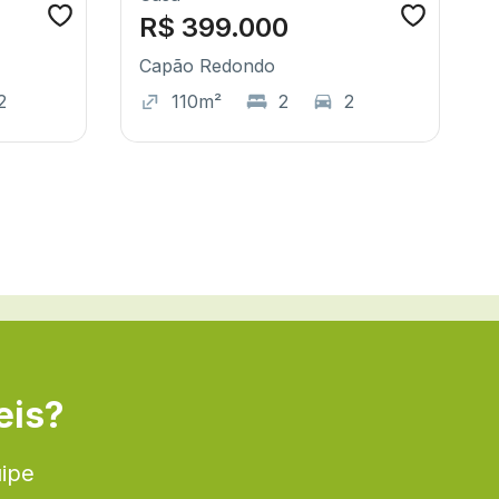
R$ 399.000
Capão Redondo
2
110m²
2
2
eis?
uipe