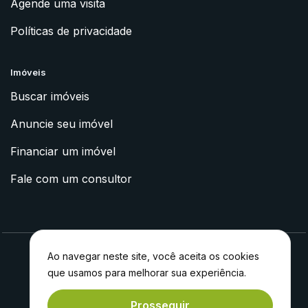
Agende uma visita
Políticas de privacidade
Imóveis
Buscar imóveis
Anuncie seu imóvel
Financiar um imóvel
Fale com um consultor
Ao navegar neste site, você aceita os cookies
que usamos para melhorar sua experiência.
2023 © Apoyo Imóveis
Feito com
por
Experiment®
Prosseguir